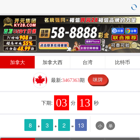
加拿大
加拿大西
台湾
比特币
咪牌
最新:
期
3467363
03
13
下期:
分
秒
8
3
2
13
+
+
=
小
单